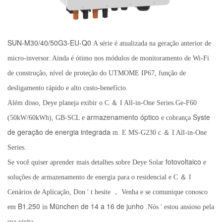
SUN-M30/40/50G3-EU-Q0
A série é atualizada na geração anterior de
micro-inversor. Ainda é ótimo nos módulos de monitoramento de Wi-Fi
de construção, nível de proteção do UTMOME IP67, função de
desligamento rápido e alto custo-benefício.
Além disso, Deye planeja exibir o C
＆
I All-in-One Series.Ge-F60
armazenamento óptico
Syste
(50kW/60kWh), GB-SCL e
e cobrança
de geração de energia integrada
m. E MS-G230 c
＆
I All-in-One
Series.
fotovoltaico
Se você quiser aprender mais detalhes sobre Deye Solar
e
soluções de armazenamento de energia para o residencial e C
＆
I
Cenários de Aplicação, Don
'
t hesite
，
Venha e se comunique conosco
B1.250
München de 14 a 16 de junho
em
in
.Nós
'
estou ansioso pela
sua visita.