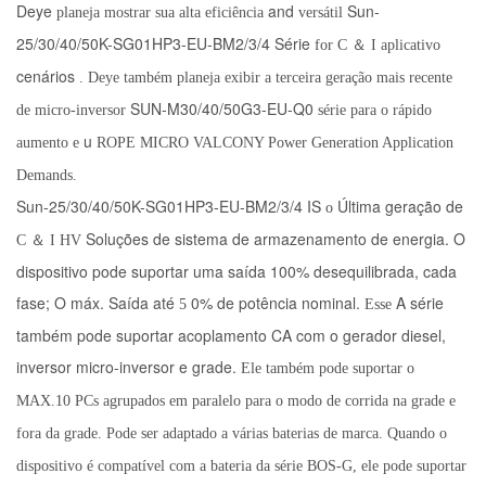
Deye
and
Sun-
planeja mostrar sua alta eficiência
versátil
25/30/40/50K-SG01HP3-EU-BM2/3/4 Série
for
C
＆
I
aplicativo
cenários
. Deye também planeja exibir a terceira geração mais recente
SUN-M30/40/50G3-EU-Q0
de micro-inversor
série para o rápido
u
aumento e
ROPE MICRO VALCONY Power Generation Application
Demands.
Sun-25/30/40/50K-SG01HP3-EU-BM2/3/4 IS
Última geração de
o
Soluções de sistema de armazenamento de energia. O
C
＆
I
HV
dispositivo pode suportar uma saída 100% desequilibrada, cada
fase; O máx. Saída até
0% de potência nominal.
A série
5
Esse
também pode suportar acoplamento CA com o gerador diesel,
inversor micro-inversor e grade.
Ele também pode suportar o
MAX.10 PCs agrupados em paralelo para o modo de corrida na grade e
fora da grade. Pode ser adaptado a várias baterias de marca. Quando o
dispositivo é compatível com a bateria da série BOS-G, ele pode suportar