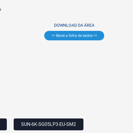
s
DOWNLOAD DA ÁREA
>> Baixe a folha de dados <<
SUN-6K-SG05LP3-EU-SM2