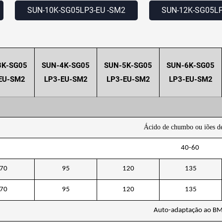
SUN-10K-SG05LP3-EU
-SM2
SUN-12K-SG05L
3K-SG05
SUN-4K-SG05
SUN-5K-SG05
SUN-6K-SG05
EU-SM2
LP3-EU-SM2
LP3-EU-SM2
LP3-EU-SM2
Ácido de chumbo ou iões de
40-60
70
95
120
135
70
95
120
135
Auto-adaptação ao B