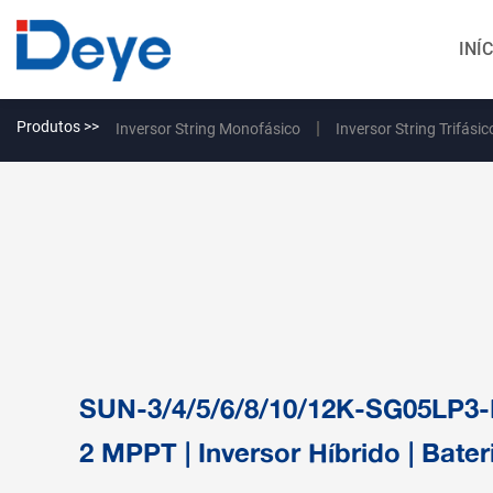
INÍ
Produtos >>
Inversor String Monofásico
Inversor String Trifásic
SUN-3/4/5/6/8/10/12K-SG05LP3-EU
2 MPPT | Inversor Híbrido | Bate