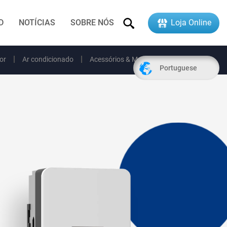
D
NOTÍCIAS
SOBRE NÓS
Loja Online
or
Ar condicionado
Acessórios & Monitoramento
Portuguese