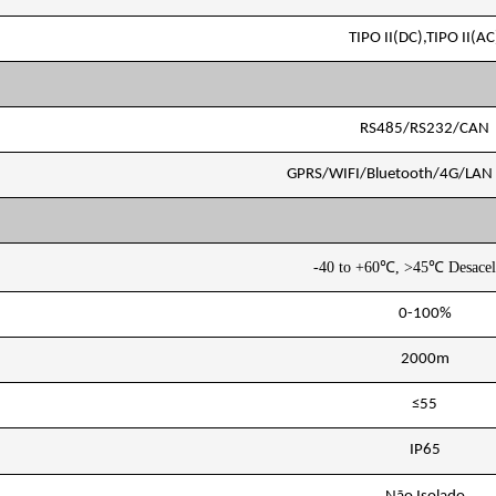
TIPO II(DC),TIPO II(AC
RS485/RS232/CAN
GPRS/WIFI/Bluetooth/4G/LAN (
-40 to +60
℃
, >45
℃
Desacel
0-100%
2000m
≤55
IP65