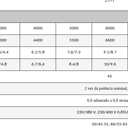
2/1+1
000
4000
5000
6000
300
4400
5500
6600
6/4.4
6.1/5.8
7,6/7,3
9.1/8.7
/4.8
6,7/6,4
8.4/8
10/9.6
45
2 vez da potência nominal,
0,8 adiantado a 0,8 atras
220/380 V, 230/400 V 0,85
50/45-55, 60/55-65