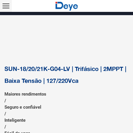
Produtos >>
Inversor String Monofásico
Inversor String Trifásico
Inversor String Trifásico (LV)
Inversor Híbrido
Microinversor
Ar condicionado
Acessórios & Monitoramento
SUN-18/20/21K-G04-LV | Trifásico | 2MPPT |
Baixa Tensão | 127/220Vca
Maiores rendimentos
/
Seguro e confiável
/
Inteligente
/