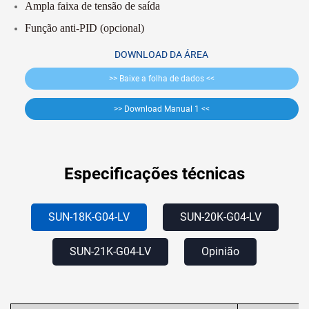
Ampla faixa de tensão de saída
Função anti-PID (opcional)
DOWNLOAD DA ÁREA
>> Baixe a folha de dados <<
>> Download Manual 1 <<
Especificações técnicas
SUN-18K-G04-LV
SUN-20K-G04-LV
SUN-21K-G04-LV
Opinião